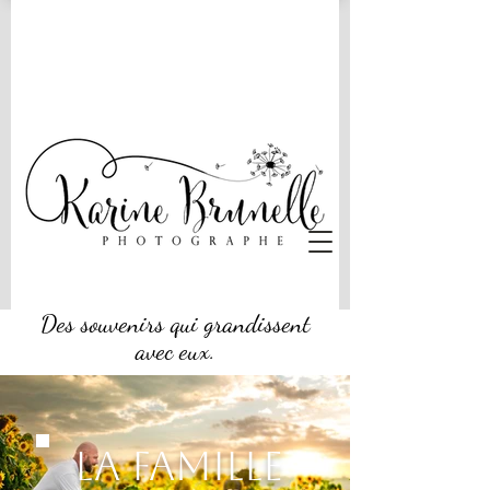
Des souvenirs qui grandissent
avec eux.
LA FAMILLE