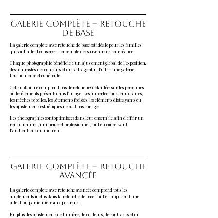
Galerie complète – Retouche
de base
La galerie complète avec retouche de base est idéale pour les familles
qui souhaitent conserver l'ensemble des souvenirs de leur séance.
Chaque photographie bénéficie d'un ajustement global de l'exposition,
des contrastes, des couleurs et du cadrage afin d'offrir une galerie
harmonieuse et cohérente.
Cette option ne comprend pas de retouches détaillées sur les personnes
ou les éléments présents dans l'image. Les imperfections temporaires,
les mèches rebelles, les vêtements froissés, les éléments distrayants ou
les ajustements esthétiques ne sont pas corrigés.
Les photographies sont optimisées dans leur ensemble afin d'offrir un
rendu naturel, uniforme et professionnel, tout en conservant
l'authenticité du moment.
Galerie complète – Retouche
avancée
La galerie complète avec retouche avancée comprend tous les
ajustements inclus dans la retouche de base, tout en apportant une
attention particulière aux portraits.
En plus des ajustements de lumière, de couleurs, de contrastes et du