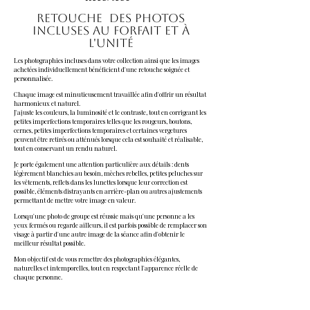
Retouche DES PHOTOS
INCLUSES AU FORFAIT ET À
L'UNITÉ
Les photographies incluses dans votre collection ainsi que les images
achetées individuellement bénéficient d'une retouche soignée et
personnalisée.
Chaque image est minutieusement travaillée afin d'offrir un résultat
harmonieux et naturel.
J'ajuste les couleurs, la luminosité et le contraste, tout en corrigeant les
petites imperfections temporaires telles que les rougeurs, boutons,
cernes, petites imperfections temporaires et certaines vergetures
peuvent être retirés ou atténués lorsque cela est souhaité et réalisable,
tout en conservant un rendu naturel.
Je porte également une attention particulière aux détails : dents
légèrement blanchies au besoin, mèches rebelles, petites peluches sur
les vêtements, reflets dans les lunettes lorsque leur correction est
possible, éléments distrayants en arrière-plan ou autres ajustements
permettant de mettre votre image en valeur.
Lorsqu'une photo de groupe est réussie mais qu'une personne a les
yeux fermés ou regarde ailleurs, il est parfois possible de remplacer son
visage à partir d'une autre image de la séance afin d'obtenir le
meilleur résultat possible.
Mon objectif est de vous remettre des photographies élégantes,
naturelles et intemporelles, tout en respectant l'apparence réelle de
chaque personne.