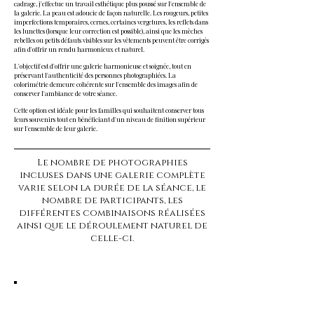
cadrage, j'effectue un travail esthétique plus poussé sur l'ensemble de
la galerie. La peau est adoucie de façon naturelle. Les rougeurs, petites
imperfections temporaires, cernes, certaines vergetures, les reflets dans
les lunettes (lorsque leur correction est possible), ainsi que les mèches
rebelles ou petits défauts visibles sur les vêtements peuvent être corrigés
afin d'offrir un rendu harmonieux et naturel.
L'objectif est d'offrir une galerie harmonieuse et soignée, tout en
préservant l'authenticité des personnes photographiées. La
colorimétrie demeure cohérente sur l'ensemble des images afin de
conserver l'ambiance de votre séance.
Cette option est idéale pour les familles qui souhaitent conserver tous
leurs souvenirs tout en bénéficiant d'un niveau de finition supérieur
sur l'ensemble de leur galerie.
Le nombre de photographies
incluses dans une galerie complète
varie selon la durée de la séance, le
nombre de participants, les
différentes combinaisons réalisées
ainsi que le déroulement naturel de
celle-ci.
Mon objectif n'est pas de
transformer les personnes